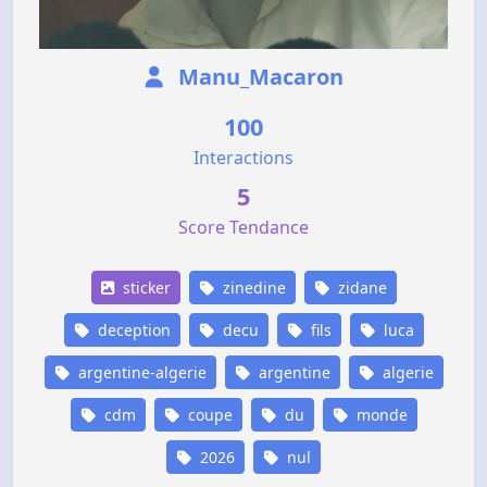
Manu_Macaron
100
Interactions
5
Score Tendance
sticker
zinedine
zidane
deception
decu
fils
luca
argentine-algerie
argentine
algerie
cdm
coupe
du
monde
2026
nul