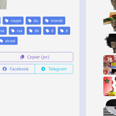
coupe
du
monde
ise
rsa
86
8
6
alcool
Copier (jvc)
Facebook
Telegram