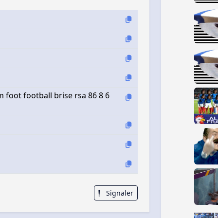
oot football brise rsa 86 8 6
Signaler