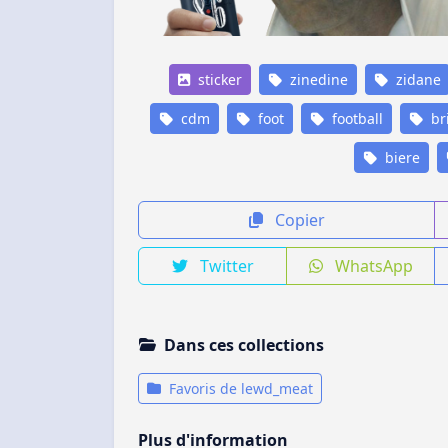
sticker
zinedine
zidane
cdm
foot
football
br
biere
Copier
Twitter
WhatsApp
Dans ces collections
Favoris de lewd_meat
Plus d'information