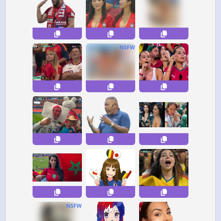
NSFW
NSFW