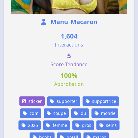
Manu_Macaron
1,604
Interactions
5
Score Tendance
100%
Approbation
sticker
supporter
supportrice
cdm
coupe
du
monde
2026
femme
gros
seins
boobs
bresil
maroc