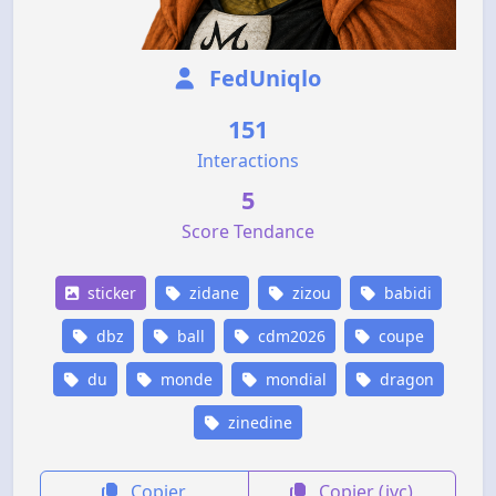
FedUniqlo
151
Interactions
5
Score Tendance
sticker
zidane
zizou
babidi
dbz
ball
cdm2026
coupe
du
monde
mondial
dragon
zinedine
Copier
Copier (jvc)