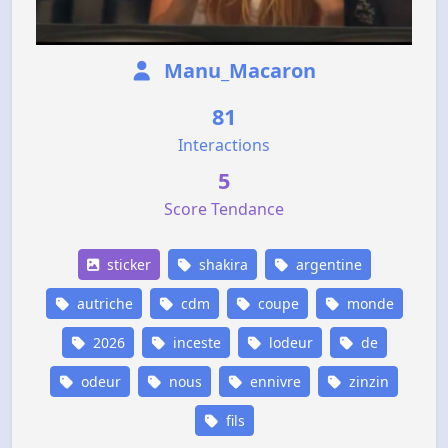
Manu_Macaron
81
Interactions
5
Score Tendance
sticker
shakira
argentine
autriche
cdm
coupe
monde
2026
inceste
lodeur
de
odeur
nous
ennivre
zinzin
fils