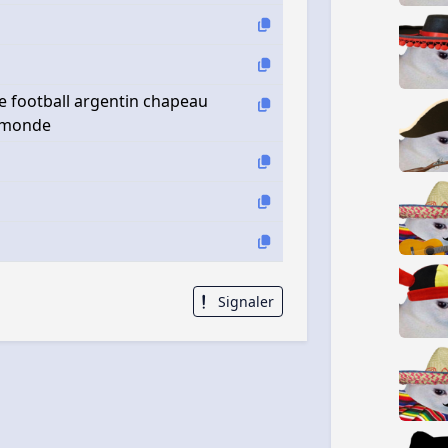
e football argentin chapeau
c monde
Signaler