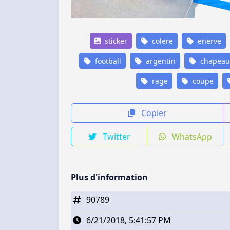
sticker
colere
enerve
football
argentin
chapeau
rage
coupe
Copier
Twitter
WhatsApp
Plus d'information
90789
6/21/2018, 5:41:57 PM