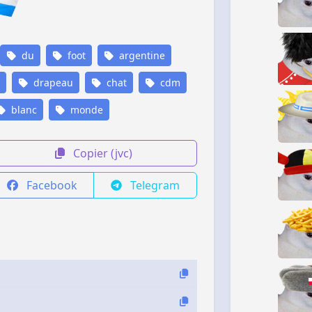
du
foot
argentine
drapeau
chat
cdm
blanc
monde
Copier (jvc)
Facebook
Telegram