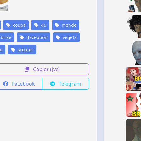
coupe
du
monde
brise
deception
vegeta
l
scouter
Copier (jvc)
Facebook
Telegram