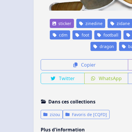
sticker
zinedine
zidane
cdm
foot
football
dragon
ba
Copier
Twitter
WhatsApp
Dans ces collections
zizou
Favoris de [CQFD]
Plus d'information