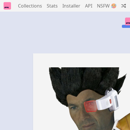
Collections
Stats
Installer
API
NSFW 🥵