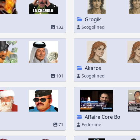
Grogik
132
Scogolined
Akaros
101
Scogolined
Affaire Core Bo
71
Federline