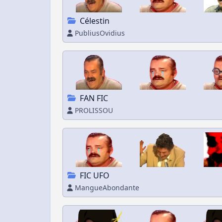
Célestin
PubliusOvidius
FAN FIC
PROLISSOU
FIC UFO
MangueAbondante