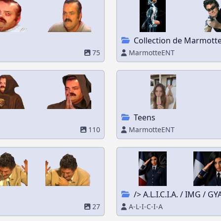
Collection de Marmott
75
MarmotteENT
Teens
110
MarmotteENT
/> A.L.I.C.I.A. / IMG /
27
A-L-I-C-I-A