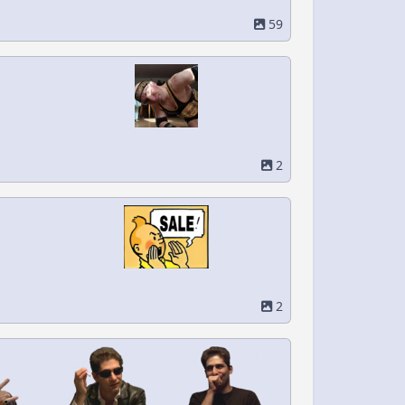
59
2
2