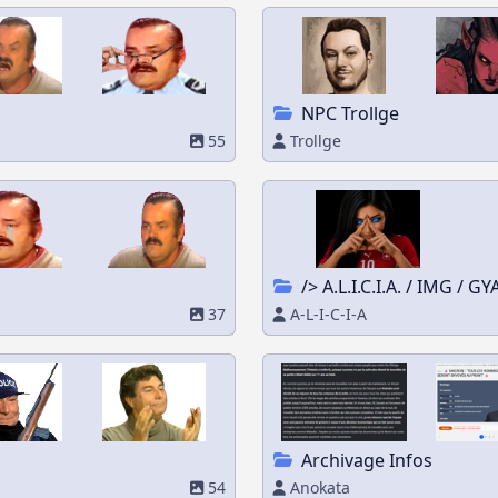
NPC Trollge
55
Trollge
/> A.L.I.C.I.A. / IMG / GYA
37
A-L-I-C-I-A
Archivage Infos
54
Anokata