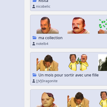
Risita
nicobelic
ma collection
notelb4
Un mois pour sortir avec une fille
[JV]Dragonite