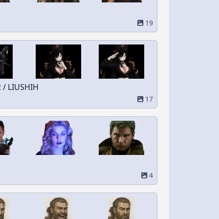
19
F2 / LIUSHIH
17
4