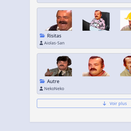
Risitas
Aiolas-San
Autre
NekoNeko
Voir plus