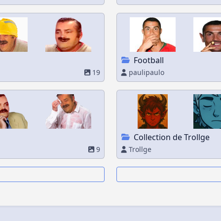
Football
19
paulipaulo
Collection de Trollge
9
Trollge