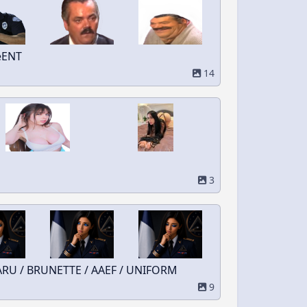
eENT
14
3
 GYARU / BRUNETTE / AAEF / UNIFORM
9