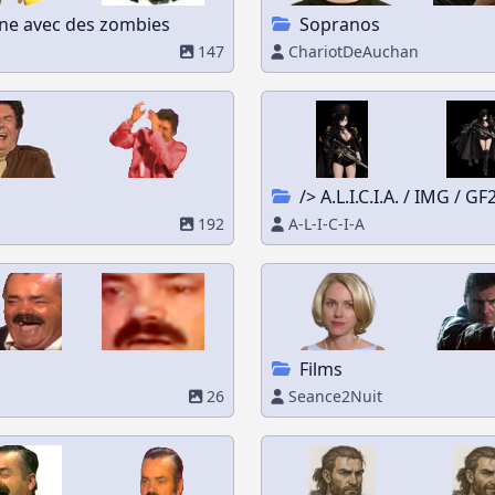
enne avec des zombies
Sopranos
147
ChariotDeAuchan
/> A.L.I.C.I.A. / IMG / G
192
A-L-I-C-I-A
Films
26
Seance2Nuit