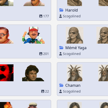
Harold
177
Scogolined
Mémé Yaga
201
Scogolined
Chaman
22
Scogolined