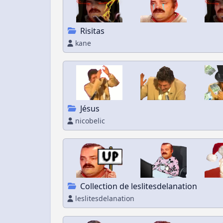
Risitas
kane
Jésus
nicobelic
Collection de leslitesdelanation
leslitesdelanation