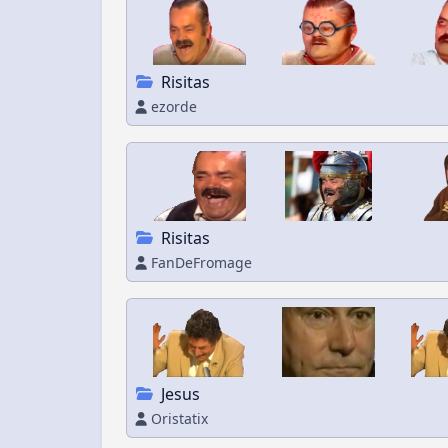
Risitas
ezorde
Risitas
FanDeFromage
Jesus
Oristatix