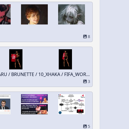
8
RU / BRUNETTE / 10_XHAKA / FIFA_WORLD_CUP_2026
3
5