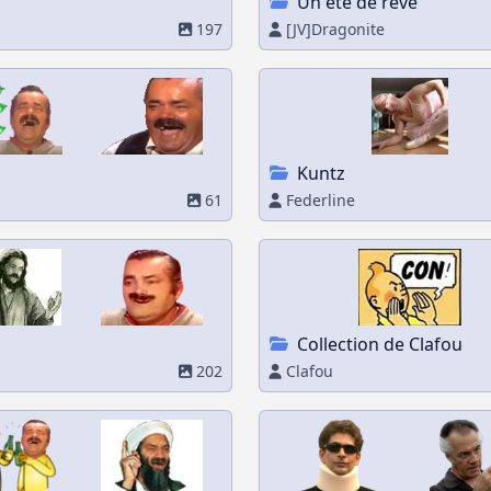
Un été de rêve
197
[JV]Dragonite
Kuntz
61
Federline
Collection de Clafou
202
Clafou