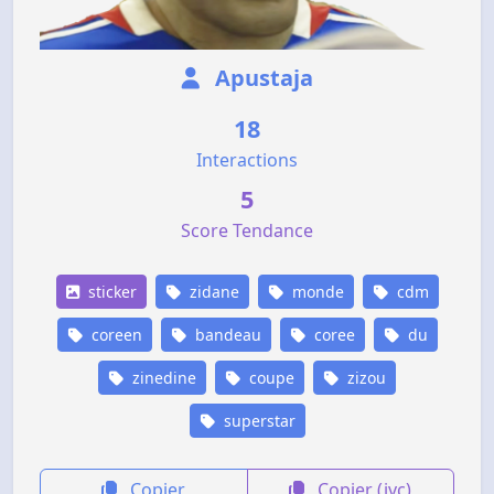
Apustaja
18
Interactions
5
Score Tendance
sticker
zidane
monde
cdm
coreen
bandeau
coree
du
zinedine
coupe
zizou
superstar
Copier
Copier (jvc)