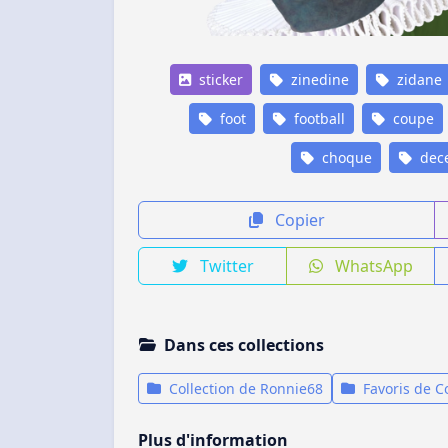
sticker
zinedine
zidane
foot
football
coupe
choque
dece
Copier
Twitter
WhatsApp
Dans ces collections
Collection de Ronnie68
Favoris de 
Plus d'information