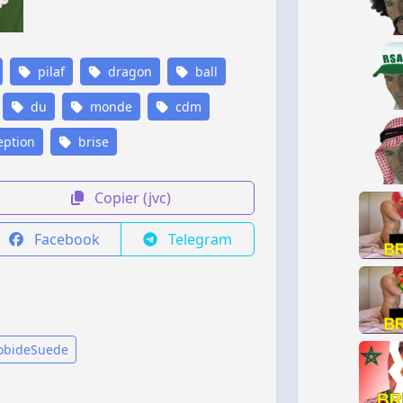
pilaf
dragon
ball
du
monde
cdm
ption
brise
Copier (jvc)
Facebook
Telegram
CobideSuede