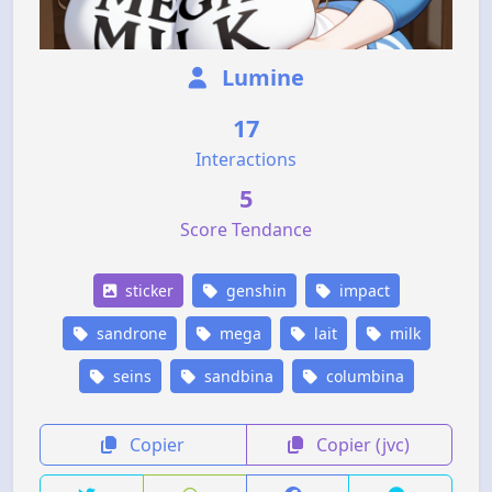
Lumine
17
Interactions
5
Score Tendance
sticker
genshin
impact
sandrone
mega
lait
milk
seins
sandbina
columbina
Copier
Copier (jvc)