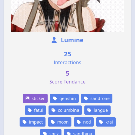
Lumine
25
Interactions
5
Score Tendance
sticker
genshin
sandrone
fatui
columbina
langue
impact
moon
nod
krai
snez
sandbina