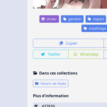
sticker
genshin
impact
snezhnaya
Copier
Twitter
WhatsApp
Dans ces collections
Favoris de Raiko
Plus d'information
437839