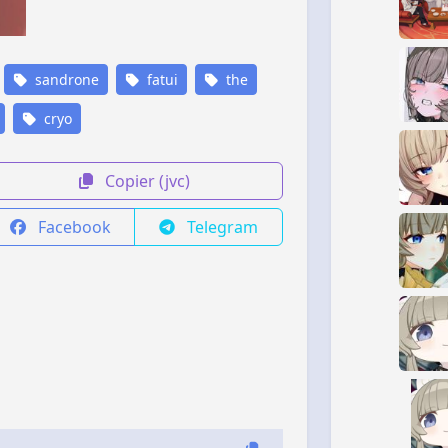
sandrone
fatui
the
cryo
Copier (jvc)
Facebook
Telegram