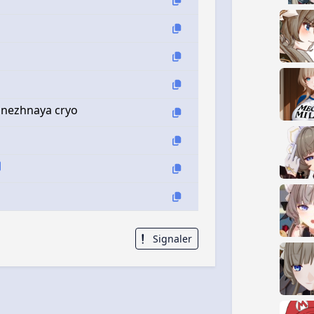
snezhnaya cryo
Signaler