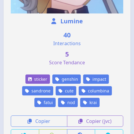
Lumine
40
Interactions
5
Score Tendance
sticker
genshin
impact
sandrone
cute
columbina
fatui
nod
krai
Copier
Copier (jvc)