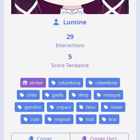
Lumine
29
Interactions
5
Score Tendance
sticker
columbina
colombina
chibi
goofy
derp
masque
genshin
impact
fatui
moon
cute
mignon
nod
krai
Copier
Copier (jvc)