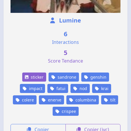
Lumine
6
Interactions
5
Score Tendance
sticker
sandrone
genshin
impact
fatui
nod
krai
colere
enerve
columbina
tilt
crispee
Copier
Copier (jvc)