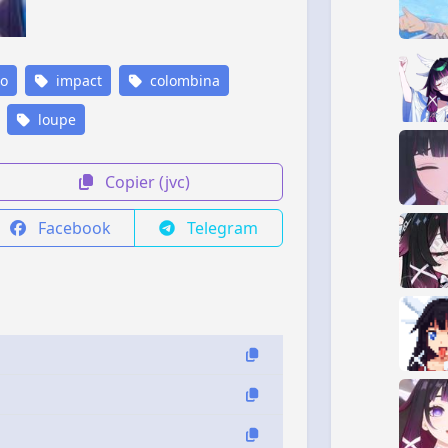
o
impact
colombina
loupe
Copier (jvc)
Facebook
Telegram