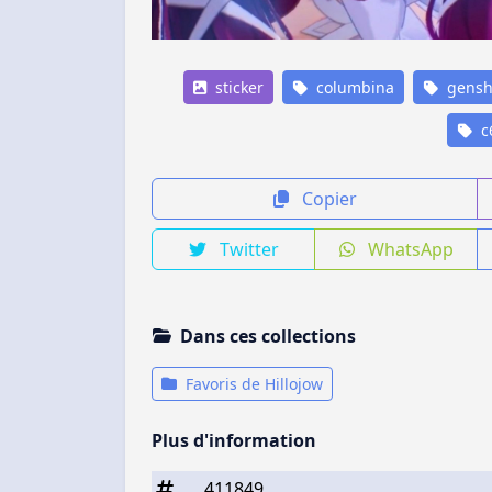
sticker
columbina
gensh
c
Copier
Twitter
WhatsApp
Dans ces collections
Favoris de Hillojow
Plus d'information
411849