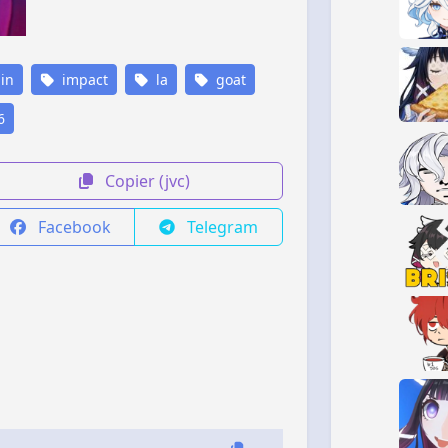
in
impact
la
goat
6
Copier (jvc)
Facebook
Telegram