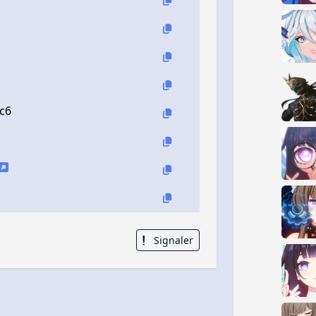
 c6
Signaler