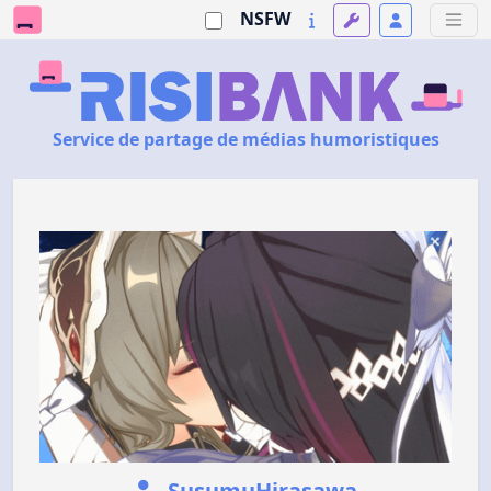
NSFW
Service de partage de médias humoristiques
SusumuHirasawa