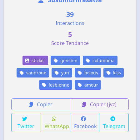
39
Interactions
5
Score Tendance
sticker
genshin
columbina
sandrone
yuri
bisous
kiss
lesbienne
amour
Copier
Copier (jvc)
Twitter
WhatsApp
Facebook
Telegram