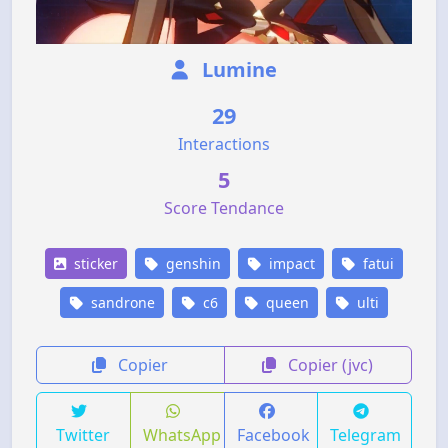
Lumine
29
Interactions
5
Score Tendance
sticker
genshin
impact
fatui
sandrone
c6
queen
ulti
Copier
Copier (jvc)
Twitter
WhatsApp
Facebook
Telegram