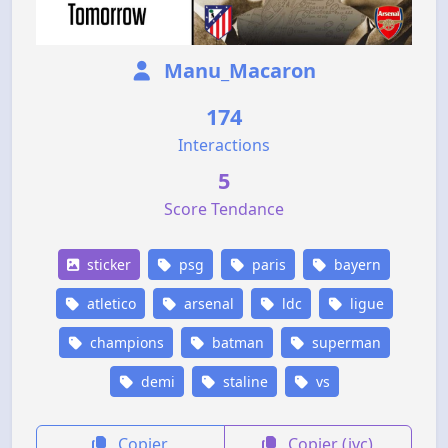
Manu_Macaron
174
Interactions
5
Score Tendance
sticker
psg
paris
bayern
atletico
arsenal
ldc
ligue
champions
batman
superman
demi
staline
vs
Copier
Copier (jvc)