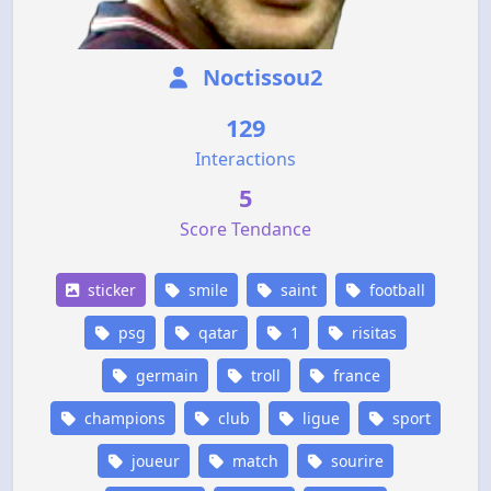
Noctissou2
129
Interactions
5
Score Tendance
sticker
smile
saint
football
psg
qatar
1
risitas
germain
troll
france
champions
club
ligue
sport
joueur
match
sourire