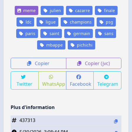
meme
julien
cazarre
finale
ldc
ligue
champions
psg
paris
saint
germain
sans
mbappe
pichichi
Copier
Copier (jvc)
Twitter
WhatsApp
Facebook
Telegram
Plus d'information
437313
5/30/2026, 3:08:44 PM