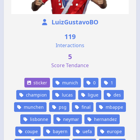
LuizGustavoBO
119
Interactions
5
Score Tendance
sticker
munich
0
1
champion
lucas
ligue
des
munchen
psg
final
mbappe
lisbonne
neymar
hernandez
coupe
bayern
uefa
europe