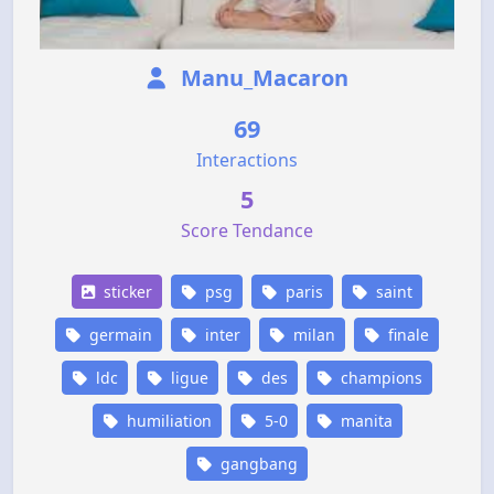
Manu_Macaron
69
Interactions
5
Score Tendance
sticker
psg
paris
saint
germain
inter
milan
finale
ldc
ligue
des
champions
humiliation
5-0
manita
gangbang