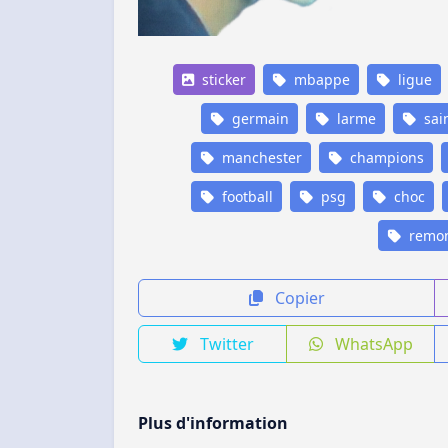
sticker
mbappe
ligue
germain
larme
sai
manchester
champions
football
psg
choc
remon
Copier
Twitter
WhatsApp
Plus d'information