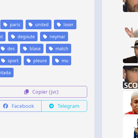
paris
united
loser
nt
degoute
neymar
des
blase
match
sport
pleure
mu
tada
Copier (jvc)
Facebook
Telegram