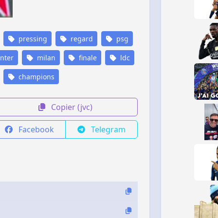
pressing
regard
psg
nter
milan
finale
ldc
champions
Copier (jvc)
Facebook
Telegram