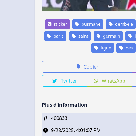
sticker
ousmane
dembele
paris
saint
germain
i
ligue
des
Copier
Twitter
WhatsApp
Plus d'information
400833
9/28/2025, 4:01:07 PM