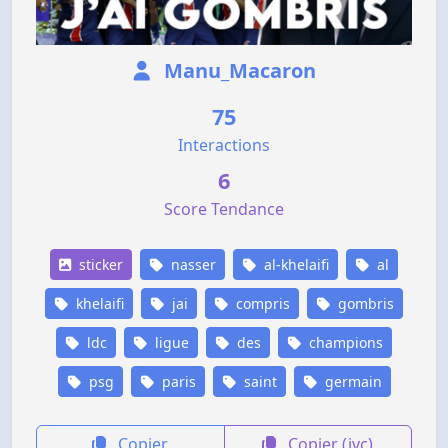
Manu_Macaron
75
Interactions
6
Score Tendance
sticker
nasser
al-khelaifi
al
khelaifi
jai
compris
gombris
ldc
ligue
des
champions
psg
paris
saint
germain
Copier
Copier (jvc)