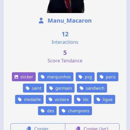
Manu_Macaron
12
Interactions
5
Score Tendance
sticker
marquinhos
psg
paris
saint
germain
sandwich
medaille
victoire
ldc
ligue
des
champions
Copier
Copier (jvc)