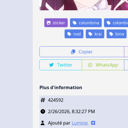
sticker
columbina
colomb
nod
krai
bina
Copier
Twitter
WhatsApp
Plus d'information
424592
2/26/2026, 8:32:27 PM
Ajouté par
Lumine