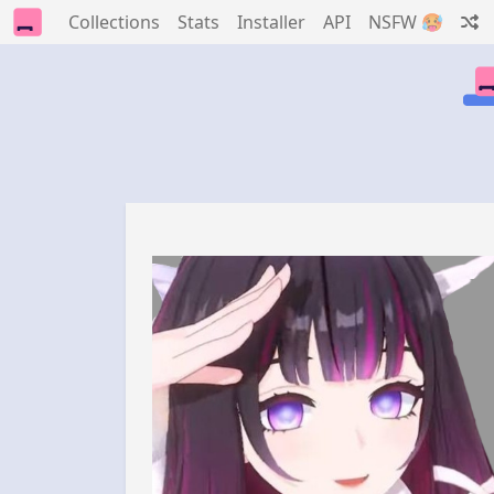
Collections
Stats
Installer
API
NSFW 🥵