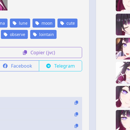
ina
lune
moon
cute
observe
lointain
Copier (jvc)
Facebook
Telegram