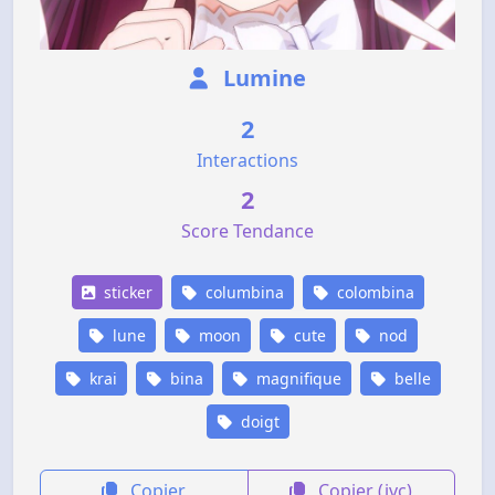
Lumine
2
Interactions
2
Score Tendance
sticker
columbina
colombina
lune
moon
cute
nod
krai
bina
magnifique
belle
doigt
Copier
Copier (jvc)