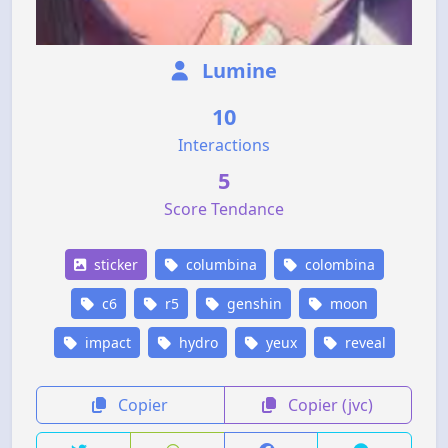
Lumine
10
Interactions
5
Score Tendance
sticker
columbina
colombina
c6
r5
genshin
moon
impact
hydro
yeux
reveal
Copier
Copier (jvc)