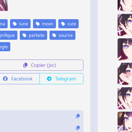
ina
lune
moon
cute
nifique
parfaite
sourire
egle
Copier (jvc)
Facebook
Telegram