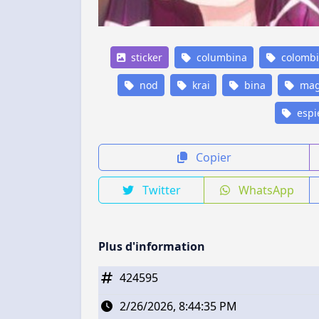
sticker
columbina
colomb
nod
krai
bina
mag
espi
Copier
Twitter
WhatsApp
Plus d'information
424595
2/26/2026, 8:44:35 PM