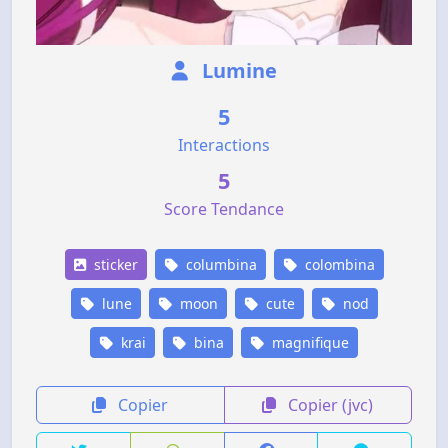
Lumine
5
Interactions
5
Score Tendance
sticker
columbina
colombina
lune
moon
cute
nod
krai
bina
magnifique
Copier
Copier (jvc)