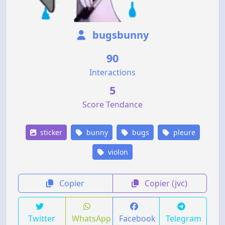
bugsbunny
90
Interactions
5
Score Tendance
sticker
bunny
bugs
pleure
violon
Copier
Copier (jvc)
Twitter
WhatsApp
Facebook
Telegram