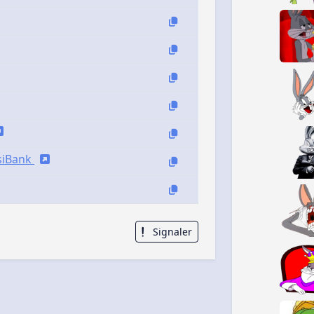
isiBank
Signaler