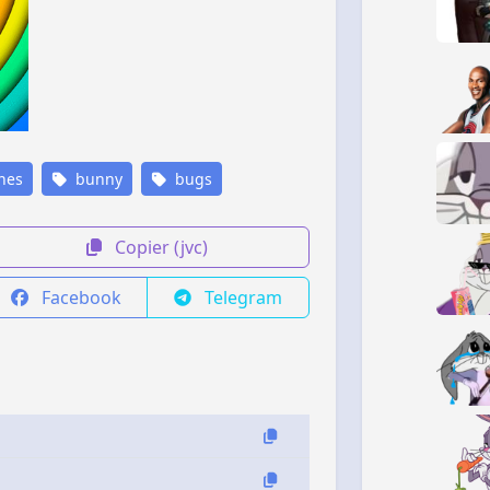
nes
bunny
bugs
Copier (jvc)
Facebook
Telegram