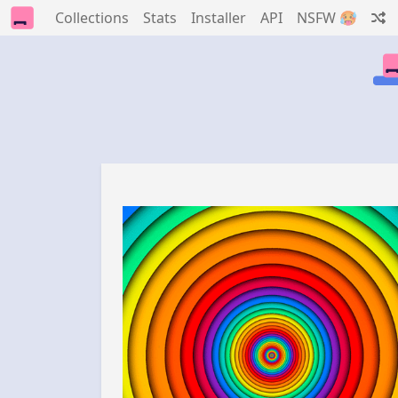
Collections
Stats
Installer
API
NSFW 🥵