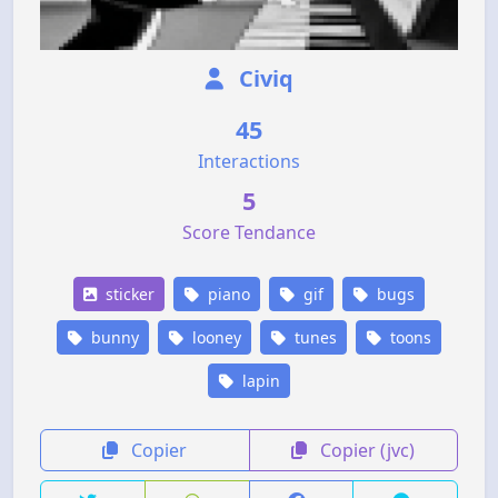
Civiq
45
Interactions
5
Score Tendance
sticker
piano
gif
bugs
bunny
looney
tunes
toons
lapin
Copier
Copier (jvc)