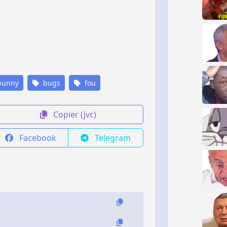
unny
bugs
fou
Copier (jvc)
Facebook
Telegram