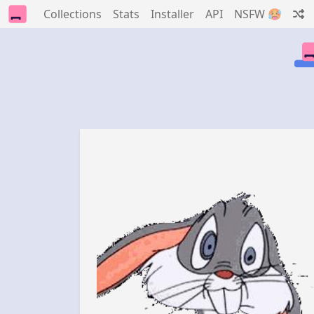
Collections
Stats
Installer
API
NSFW 🥵