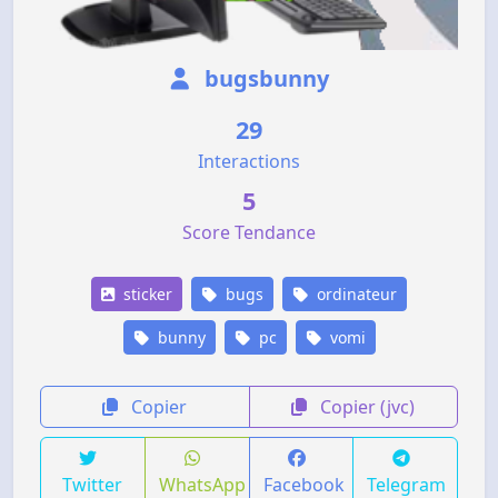
bugsbunny
29
Interactions
5
Score Tendance
sticker
bugs
ordinateur
bunny
pc
vomi
Copier
Copier (jvc)
Twitter
WhatsApp
Facebook
Telegram