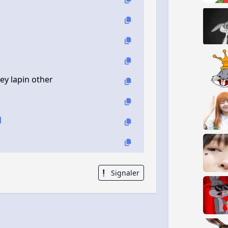
ey lapin other
Signaler