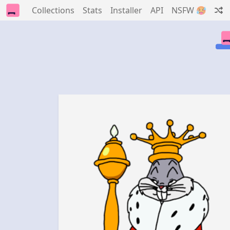
Collections
Stats
Installer
API
NSFW 🥵