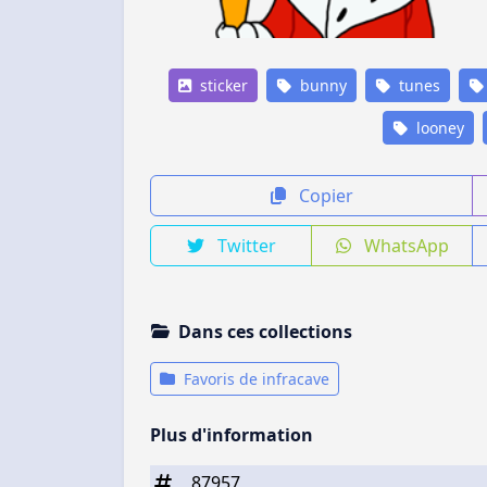
sticker
bunny
tunes
looney
Copier
Twitter
WhatsApp
Dans ces collections
Favoris de infracave
Plus d'information
87957