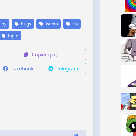
by
bugs
kalem
roi
lapin
Copier (jvc)
Facebook
Telegram