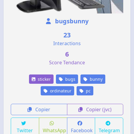
bugsbunny
23
Interactions
6
Score Tendance
sticker
bugs
bunny
ordinateur
pc
Copier
Copier (jvc)
Twitter
WhatsApp
Facebook
Telegram