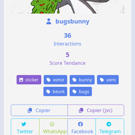
bugsbunny
36
Interactions
5
Score Tendance
sticker
vomir
bunny
vomi
beurk
bugs
Copier
Copier (jvc)
Twitter
WhatsApp
Facebook
Telegram