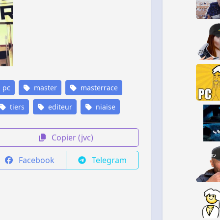
pc
master
masterrace
tiers
editeur
niaise
Copier (jvc)
Facebook
Telegram