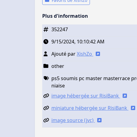
Favoris de XishZo
Plus d'information
352247
9/15/2024, 10:10:42 AM
Ajouté par
XishZo
other
ps5 soumis pc master masterrace pro 
niaise
image hébergée sur RisiBank
miniature hébergée sur RisiBank
image source (jvc)