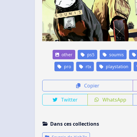
other
ps5
soumis
pro
rtx
playstation
Copier
Twitter
WhatsApp
Dans ces collections