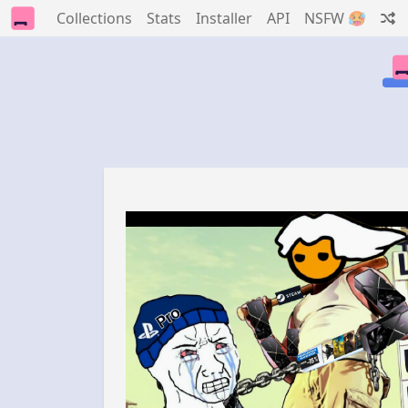
Collections
Stats
Installer
API
NSFW 🥵