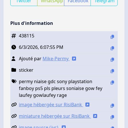
Twitter
WhatsApp
Facebook
Telegram
Plus d'information
438115
6/3/2026, 6:07:55 PM
Ajouté par
Mike-Permy
sticker
permy niaise gdc sony playstation
fanboy ps5 pls pleurs soniaise gow fey
laufey gowlaufey rage
image hébergée sur RisiBank
miniature hébergée sur RisiBank
image source (jvc)