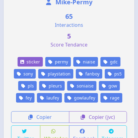
Mike-Permy
65
Interactions
5
Score Tendance
sticker
permy
niaise
gdc
sony
playstation
fanboy
ps5
pls
pleurs
soniaise
gow
fey
laufey
gowlaufey
rage
Copier
Copier (jvc)