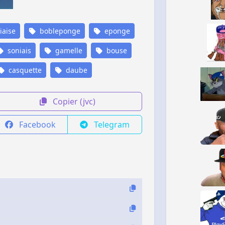
iaise
bobleponge
eponge
soniais
gamelle
bouse
casquette
daube
Copier (jvc)
Facebook
Telegram