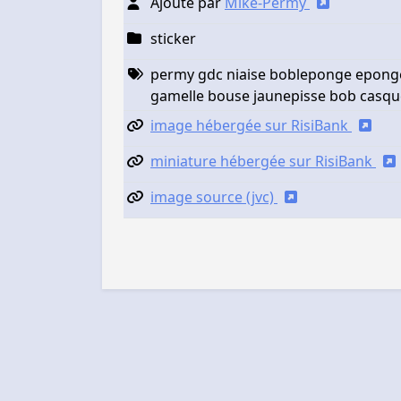
Ajouté par
Mike-Permy
sticker
permy gdc niaise bobleponge eponge 
gamelle bouse jaunepisse bob casqu
image hébergée sur RisiBank
miniature hébergée sur RisiBank
image source (jvc)