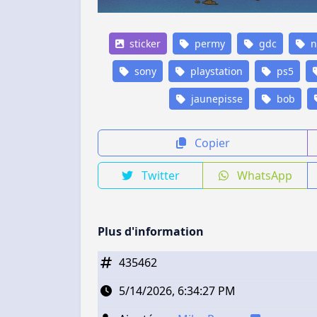
sticker
permy
gdc
n
sony
playstation
ps5
jaunepisse
bob
Copier
Twitter
WhatsApp
Plus d'information
435462
5/14/2026, 6:34:27 PM