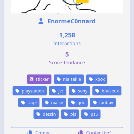
EnormeC0nnard
1,258
Interactions
5
Score Tendance
sticker
niaisaille
xbox
playstation
jvc
sony
bouseux
rage
niaise
gdc
fanboy
dessin
pls
ps5
Copier
Copier (jvc)