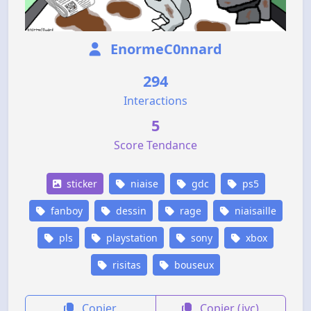
EnormeC0nnard
294
Interactions
5
Score Tendance
sticker
niaise
gdc
ps5
fanboy
dessin
rage
niaisaille
pls
playstation
sony
xbox
risitas
bouseux
Copier
Copier (jvc)