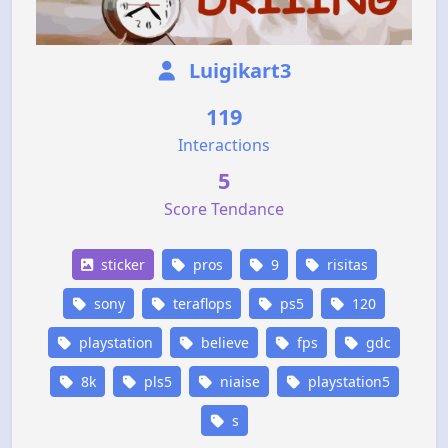
Luigikart3
119
Interactions
5
Score Tendance
sticker
pros
9
risitas
sony
teraflops
ps5
120
playstation
believe
fps
gdc
8k
pls5
niaise
playstation5
s