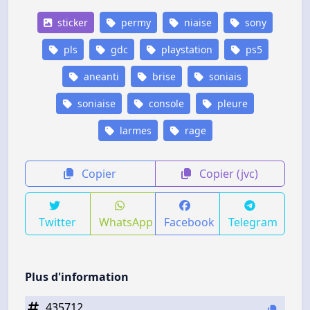
sticker
permy
niaise
sony
pls
gdc
playstation
ps5
aneanti
brise
soniais
soniaise
console
pleure
larmes
rage
Copier
Copier (jvc)
Twitter
WhatsApp
Facebook
Telegram
Plus d'information
435712