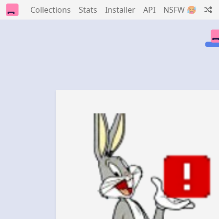
Collections
Stats
Installer
API
NSFW 🥵